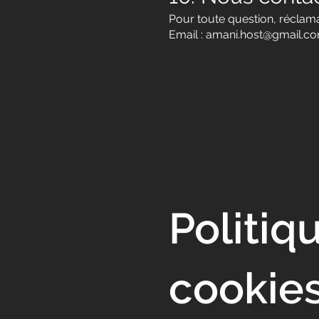
Pour toute question, récla
Email :
amani.host@gmail.c
Politiq
cookie