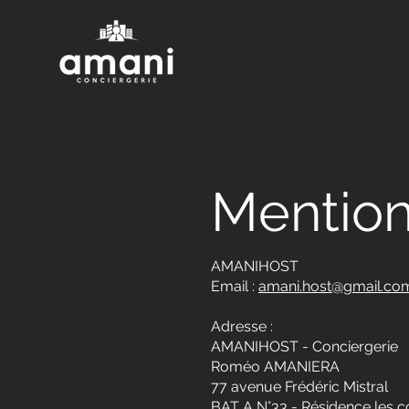
Mention
AMANIHOST
Email :
amani.host@gmail.co
Adresse :
AMANIHOST - Conciergerie
Roméo AMANIERA
77 avenue Frédéric Mistral
BAT A N°33 - Résidence les c