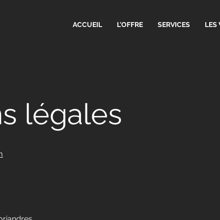
ACCUEIL
L'OFFRE
SERVICES
LES 
s légales
m
oriandres