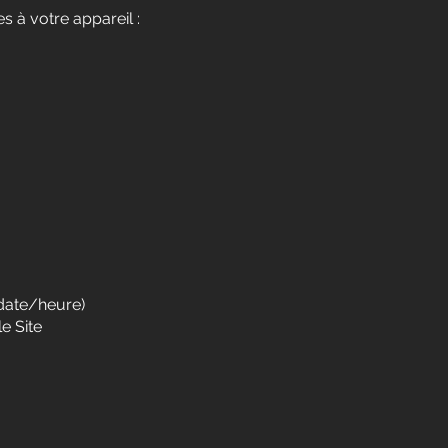
s à votre appareil :
, date/heure)
le Site