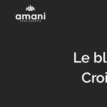
Le bl
Cro