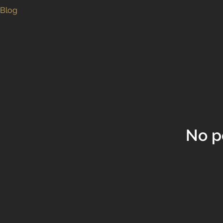
Blog
No p