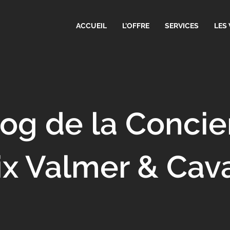
ACCUEIL
L'OFFRE
SERVICES
LES 
og de la Concie
ix Valmer & Cava