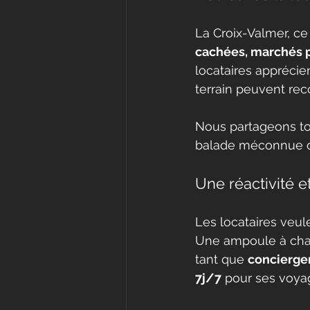
La Croix-Valmer, ce 
cachées, marchés p
locataires apprécien
terrain peuvent re
Nous partageons to
balade méconnue ou
Une réactivité 
Les locataires veule
Une ampoule à chang
tant que 
concierger
7j/7
 pour ses voya