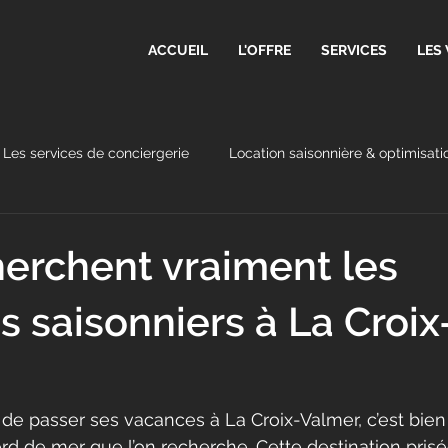
ACCUEIL
L'OFFRE
SERVICES
LES 
Les services de conciergerie
Location saisonnière & optimisati
erchent vraiment les
s saisonniers à La Croix
t de passer ses vacances à La Croix-Valmer, c’est bien
rd de mer que l’on recherche. Cette destination pris