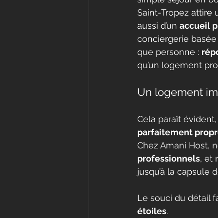
Saint-Tropez attire 
aussi d’un 
accueil p
conciergerie basée 
que personne : 
rép
qu’un logement prop
Un logement imp
Cela paraît évident,
parfaitement prop
Chez Amani Host, n
professionnels
, et
jusqu’à la capsule 
Le souci du détail f
étoiles
.