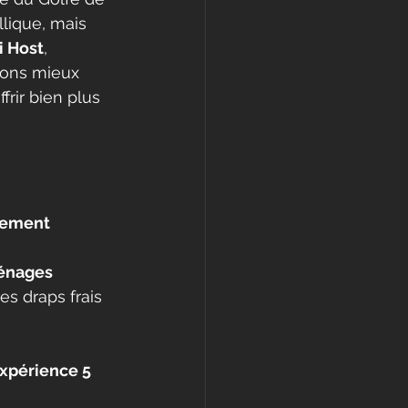
llique, mais 
 Host
, 
vons mieux 
offrir bien plus 
ement 
nages 
s draps frais 
xpérience 5 