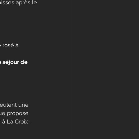
aissés après le 
 rosé à 
e séjour de 
 veulent une 
que propose 
 à La Croix-