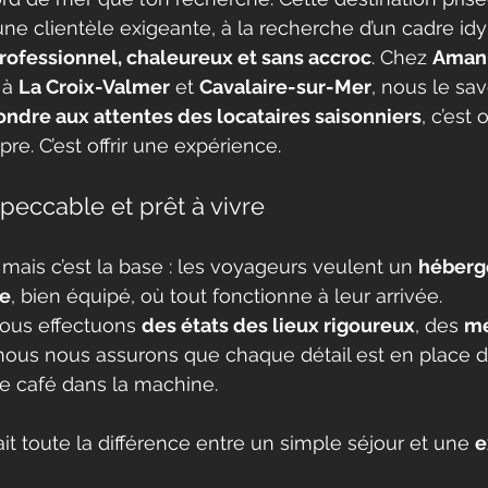
une clientèle exigeante, à la recherche d’un cadre idy
rofessionnel, chaleureux et sans accroc
. Chez 
Amani
à 
La Croix-Valmer
 et 
Cavalaire-sur-Mer
, nous le sa
ondre aux attentes des locataires saisonniers
, c’est 
re. C’est offrir une expérience.
eccable et prêt à vivre
 mais c’est la base : les voyageurs veulent un 
héberg
re
, bien équipé, où tout fonctionne à leur arrivée. 
ous effectuons 
des états des lieux rigoureux
, des 
mé
 nous nous assurons que chaque détail est en place de
de café dans la machine.
ait toute la différence entre un simple séjour et une 
e