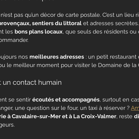
n’est pas qu’un décor de carte postale. C’est un lieu r
rovençaux, sentiers du littoral
 et adresses secrètes
t les 
bons plans locaux
, que seuls des résidents ou
commander.
ujours nos 
meilleures adresses
 : un petit restaurant
 le meilleur moment pour visiter le Domaine de la C
et un contact humain
nt se sentir 
écoutés et accompagnés
, surtout en ca
er, une question sur le four, un taxi à réserver ? 
Am
ie à Cavalaire-sur-Mer et à La Croix-Valmer
, reste 
d
geurs. 