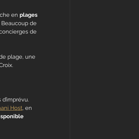
iche en 
plages 
. Beaucoup de 
 concierges de 
 de plage, une 
roix.
s d’imprévu. 
ani Host
, en 
isponible 