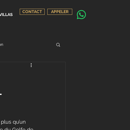
CONTACT
APPELER
VILLAS
on
-
 plus qu’un 
ée du Golfe de 