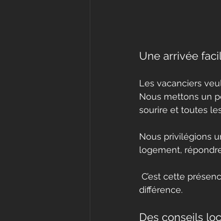
Une arrivée faci
Les vacanciers veul
Nous mettons un po
sourire et toutes le
Nous privilégions u
logement, répondre 
 C’est cette présence dès le premier contact qui renforce la confiance et fait toute la 
différence.
Des conseils lo