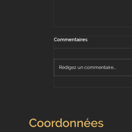
Commentaires
Rédigez un commentaire...
Checklist complète :
Réussir sa location Airbnb à
La Croix-Valmer
Coordonnées