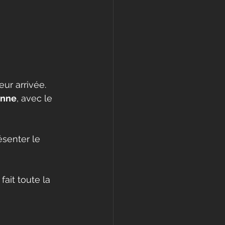
leur arrivée. 
onne
, avec le 
ésenter le 